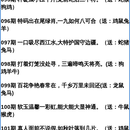
狗鸡）
096期 特码出在尾绿肖,一九如何八可合（送：鸡鼠兔
羊）
097期 一口吸尽西江水,大特护国守边疆。（送：蛇猪
兔马）
098期 打着灯笼没处寻，三遍啼鸣天将亮。(送：狗
鸡羊牛)
099期 百花争艳春常在，千乡万里未回还(送：龙鼠
兔马)
100期 软玉温馨一彩虹,能大能大显神通。（送：牛鼠
猴虎）
101期 真人面前不说假,如秋叶落到几片。（送：鸡鼠