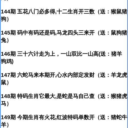
144期 五花八门必多得,十二生肖开三数（送：猴鼠猪
狗）
145期 码中有码还是码,马龙四头三来开（送：鼠狗猪
兔）
146期 三十六计走为上，一山双比一山高(送：猪羊
狗鸡)
147期 六蛇马来本期开,心水内部定发财（送：羊龙虎
鼠）
148期 特码生肖它最大,是蛇是马自己查（送：猴猪虎
马）
149期 今期生肖有火花,红波特码单数开（送：猪蛇牛
羊）