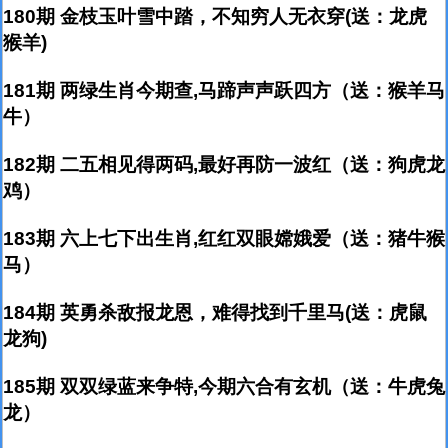
180期 金枝玉叶雪中踏，不知穷人无衣穿(送：龙虎
猴羊)
181期 两绿生肖今期查,马蹄声声跃四方（送：猴羊马
牛）
182期 二五相见得两码,最好再防一波红（送：狗虎龙
鸡）
183期 六上七下出生肖,红红双眼嫦娥爱（送：猪牛猴
马）
184期 英勇杀敌报龙恩，难得找到千里马(送：虎鼠
龙狗)
185期 双双绿蓝来争特,今期六合有玄机（送：牛虎兔
龙）