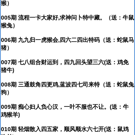
猴）
005期 流程一卡大家好,求神问卜特中藏。（送：牛鼠
猴兔）
006期 九九归一虎猴会,四六二四出特码（送：蛇鼠马
猪）
007期 七八组合财运到，四九回头望三六(送：鸡免
猪牛)
008期 三通鼓角四更鸡,蓝波四七司来特（送：蛇鼠兔
狗）
009期 痴心妇人负心汉，一叶不服也不让。(送：牛
鸡猴羊)
010期 轻烟散入四五家，顺风顺水六七开(送：鼠鸡