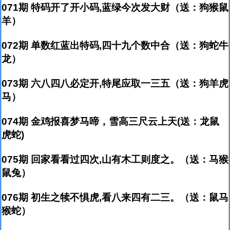
071期 特码开了开小码,蓝绿今次发大财（送：狗猴鼠
羊）
072期 单数红蓝出特码,四十九个数中合（送：狗蛇牛
龙）
073期 六八四八必定开,特尾应取一三五（送：狗羊虎
马）
074期 金鸡报喜梦马啼，雪高三尺云上天(送：龙鼠
虎蛇)
075期 回家看看过四次,山有木工则度之。（送：马猴
鼠兔）
076期 初生之犊不惧虎,看八来四有二三。（送：鼠马
猴蛇）