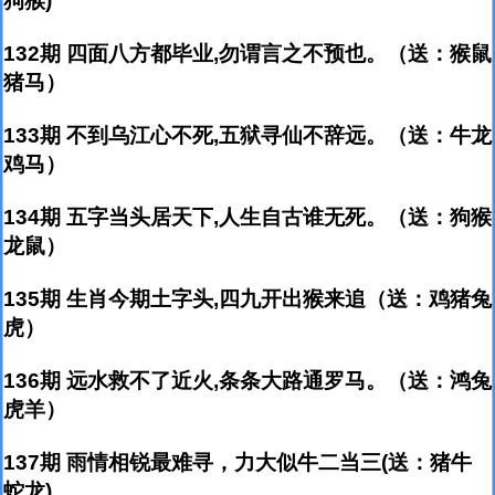
狗猴)
132期 四面八方都毕业,勿谓言之不预也。（送：猴鼠
猪马）
133期 不到乌江心不死,五狱寻仙不辞远。（送：牛龙
鸡马）
134期 五字当头居天下,人生自古谁无死。（送：狗猴
龙鼠）
135期 生肖今期土字头,四九开出猴来追（送：鸡猪兔
虎）
136期 远水救不了近火,条条大路通罗马。（送：鸿兔
虎羊）
137期 雨情相锐最难寻，力大似牛二当三(送：猪牛
蛇龙)