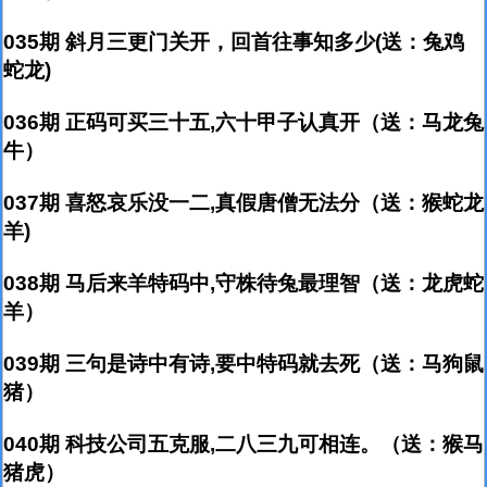
035期 斜月三更门关开，回首往事知多少(送：兔鸡
蛇龙)
036期 正码可买三十五,六十甲子认真开（送：马龙兔
牛）
037期 喜怒哀乐没一二,真假唐僧无法分（送：猴蛇龙
羊)
038期 马后来羊特码中,守株待兔最理智（送：龙虎蛇
羊）
039期 三句是诗中有诗,要中特码就去死（送：马狗鼠
猪）
040期 科技公司五克服,二八三九可相连。（送：猴马
猪虎）