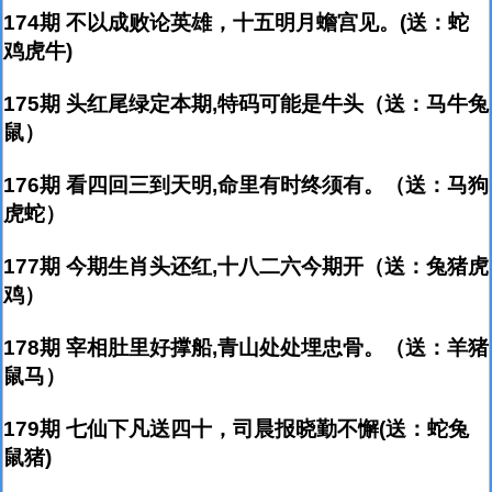
174期 不以成败论英雄，十五明月蟾宫见。(送：蛇
鸡虎牛)
175期 头红尾绿定本期,特码可能是牛头（送：马牛兔
鼠）
176期 看四回三到天明,命里有时终须有。（送：马狗
虎蛇）
177期 今期生肖头还红,十八二六今期开（送：兔猪虎
鸡）
178期 宰相肚里好撑船,青山处处埋忠骨。（送：羊猪
鼠马）
179期 七仙下凡送四十，司晨报晓勤不懈(送：蛇兔
鼠猪)